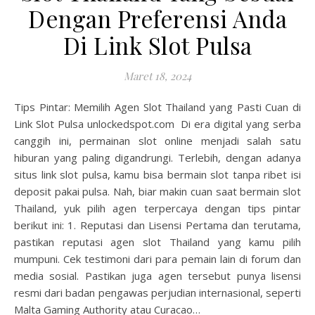
Dengan Preferensi Anda
Di Link Slot Pulsa
Maret 18, 2024
Tips Pintar: Memilih Agen Slot Thailand yang Pasti Cuan di
Link Slot Pulsa unlockedspot.com Di era digital yang serba
canggih ini, permainan slot online menjadi salah satu
hiburan yang paling digandrungi. Terlebih, dengan adanya
situs link slot pulsa, kamu bisa bermain slot tanpa ribet isi
deposit pakai pulsa. Nah, biar makin cuan saat bermain slot
Thailand, yuk pilih agen terpercaya dengan tips pintar
berikut ini: 1. Reputasi dan Lisensi Pertama dan terutama,
pastikan reputasi agen slot Thailand yang kamu pilih
mumpuni. Cek testimoni dari para pemain lain di forum dan
media sosial. Pastikan juga agen tersebut punya lisensi
resmi dari badan pengawas perjudian internasional, seperti
Malta Gaming Authority atau Curacao…