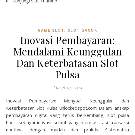
Kunjungi
Slot Thailand
,
GAME SLOT
SLOT GACOR
Inovasi Pembayaran:
Mendalami Keunggulan
Dan Keterbatasan Slot
Pulsa
Maret 19, 2024
Inovasi Pembayaran: Menyoal Keunggulan dan
Keterbatasan Slot Pulsa unlockedspot.com Dalam lanskap
pembayaran digital yang terus berkembang, slot pulsa
hadir sebagai inovasi solutif yang memfasilitasi transaksi
nontunai dengan mudah dan praktis. Sistematika