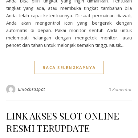
Anda bisa pilih tingkat yang ingin dimainkan. Tentukan
tingkat yang ada, atau membuka tingkat tambahan bila
Anda telah capai ketentuannya. Di saat permainan diawali,
Anda akan mengontrol icon yang bergerak dengan
automatis di depan. Pakai monitor sentuh Anda untuk
melompati halangan dengan mengetok monitor, atau
pencet dan tahan untuk melonjak semakin tinggi. Musik…
BACA SELENGKAPNYA
unlockedspot
0 Komentar
LINK AKSES SLOT ONLINE
RESMI TERUPDATE