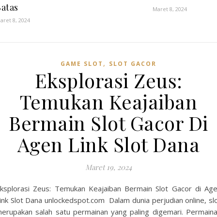
Batas
Maret 8, 2024
aret 8, 2024
,
GAME SLOT
SLOT GACOR
Eksplorasi Zeus:
Temukan Keajaiban
Bermain Slot Gacor Di
Agen Link Slot Dana
Maret 19, 2024
ksplorasi Zeus: Temukan Keajaiban Bermain Slot Gacor di Ag
ink Slot Dana unlockedspot.com Dalam dunia perjudian online, sl
erupakan salah satu permainan yang paling digemari. Permain