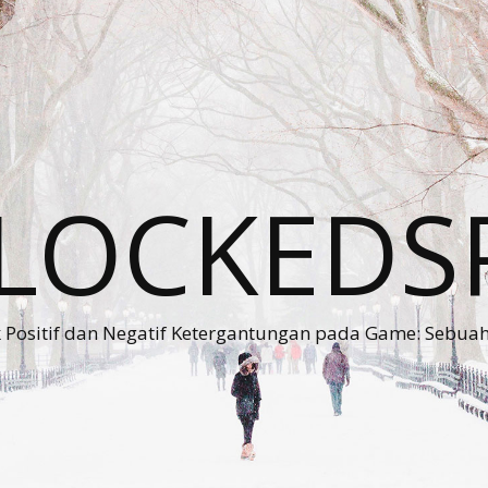
LOCKEDS
Positif dan Negatif Ketergantungan pada Game: Sebuah 