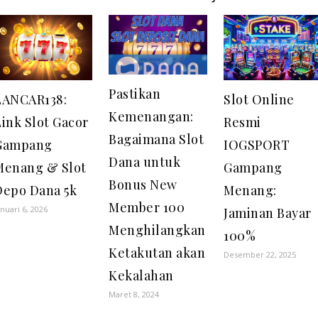
Pastikan
LANCAR138:
Slot Online
Kemenangan:
ink Slot Gacor
Resmi
Bagaimana Slot
Gampang
IOGSPORT
Dana untuk
Menang & Slot
Gampang
Bonus New
Depo Dana 5k
Menang:
Member 100
anuari 6, 2026
Jaminan Bayar
Menghilangkan
100%
Ketakutan akan
Desember 22, 2025
Kekalahan
Maret 8, 2024