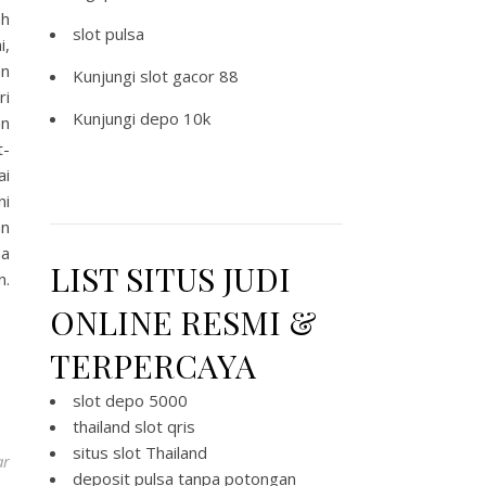
ah
slot pulsa
i,
an
Kunjungi
slot gacor 88
ri
Kunjungi
depo 10k
an
t-
ai
ni
an
na
LIST SITUS JUDI
n.
ONLINE RESMI &
TERPERCAYA
slot depo 5000
thailand slot qris
situs slot Thailand
ar
deposit pulsa tanpa potongan