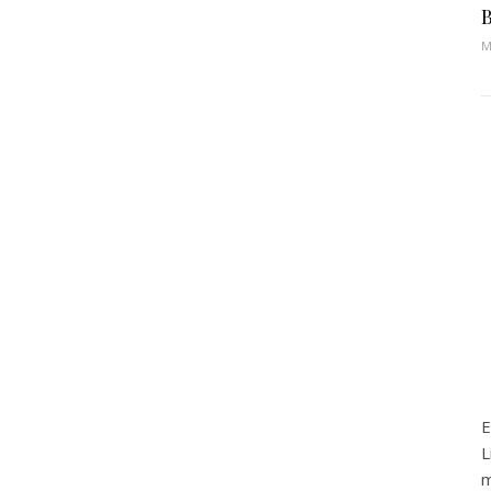
M
E
L
m