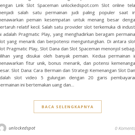
engan Link Slot Spaceman unlockedspot.com Slot online tel
enjadi salah satu permainan judi paling populer saat in
enawarkan pemain kesempatan untuk menang besar deng
ertaruh relatif kecil. Salah satu provider slot terkemuka di indust
ni adalah Pragmatic Play, yang menghadirkan beragam permain
lot yang menarik dan berpotensi menguntungkan. Di antara slo
lot Pragmatic Play, Slot Dana dan Slot Spaceman menonjol sebag
ilihan yang disukai oleh banyak pemain. Kedua permainan i
enawarkan fitur unik, bonus menarik, dan potensi kemenang
esar. Slot Dana: Cara Bermain dan Strategi Kemenangan Slot Da
dalah slot video 5 gulungan dengan 20 garis pembayara
ermainan ini bertemakan uang dan…
BACA SELENGKAPNYA
unlockedspot
0 Koment