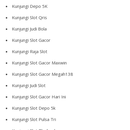
Kunjungi
Depo 5K
Kunjungi
Slot Qris
Kunjungi
Judi Bola
Kunjungi
Slot Gacor
Kunjungi
Raja Slot
Kunjungi
Slot Gacor Maxwin
Kunjungi
Slot Gacor Megah138
Kunjungi
Judi Slot
Kunjungi
Slot Gacor Hari Ini
Kunjungi
Slot Depo 5k
Kunjungi
Slot Pulsa Tri