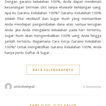
Dengan garansi kekalahan 100%, Anda dapat menikmati
kesenangan bermain slot tanpa khawatir kehilangan uang.
Apa itu Garansi Kekalahan 100%? Garansi Kekalahan 100%
adalah fitur eksklusif dari Sugar Rush yang memastikan
Anda mendapat pengembalian dana atas semua kerugian
Anda. Jika Anda mengalami kekalahan pada hari tertentu,
Sugar Rush akan mengembalikan 100% uang Anda hingga
jumlah tertentu. Bagaimana Cara Kerja Garansi Kekalahan
100%? Untuk mengaktifkan Garansi Kekalahan 100%, Anda
hanya perlu: Daftar di Sugar…
BACA SELENGKAPNYA
unlockedspot
0 Komentar
,
GAME SLOT
SLOT GACOR