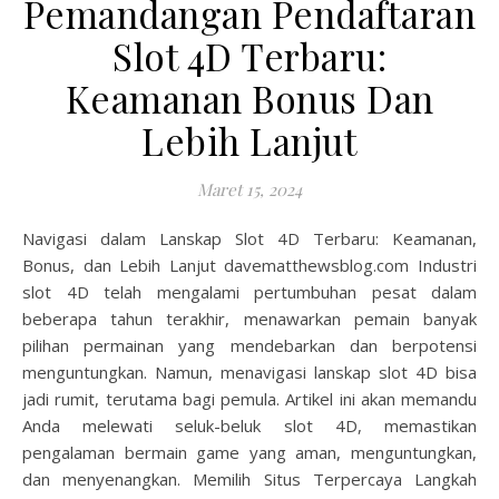
Pemandangan Pendaftaran
Slot 4D Terbaru:
Keamanan Bonus Dan
Lebih Lanjut
Maret 15, 2024
Navigasi dalam Lanskap Slot 4D Terbaru: Keamanan,
Bonus, dan Lebih Lanjut davematthewsblog.com Industri
slot 4D telah mengalami pertumbuhan pesat dalam
beberapa tahun terakhir, menawarkan pemain banyak
pilihan permainan yang mendebarkan dan berpotensi
menguntungkan. Namun, menavigasi lanskap slot 4D bisa
jadi rumit, terutama bagi pemula. Artikel ini akan memandu
Anda melewati seluk-beluk slot 4D, memastikan
pengalaman bermain game yang aman, menguntungkan,
dan menyenangkan. Memilih Situs Terpercaya Langkah