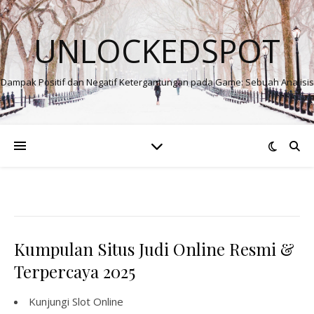
UNLOCKEDSPOT
Dampak Positif dan Negatif Ketergantungan pada Game: Sebuah Analisis
Kumpulan Situs Judi Online Resmi &
Terpercaya 2025
Kunjungi
Slot Online